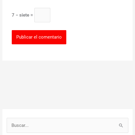
7 − siete =
B