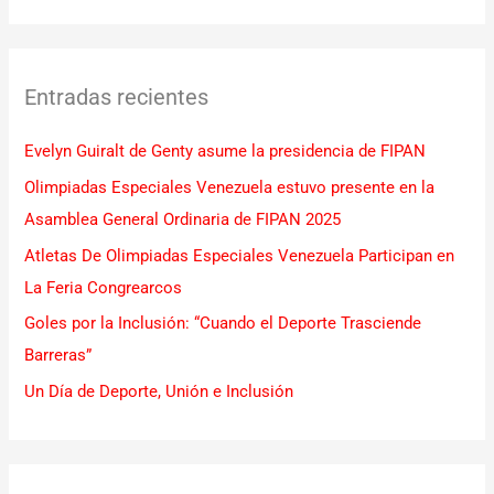
u
s
c
Entradas recientes
a
r
Evelyn Guiralt de Genty asume la presidencia de FIPAN
p
Olimpiadas Especiales Venezuela estuvo presente en la
o
Asamblea General Ordinaria de FIPAN 2025
r
Atletas De Olimpiadas Especiales Venezuela Participan en
:
La Feria Congrearcos
Goles por la Inclusión: “Cuando el Deporte Trasciende
Barreras”
Un Día de Deporte, Unión e Inclusión