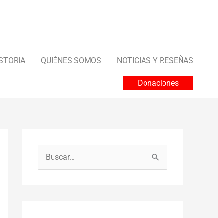
STORIA
QUIÉNES SOMOS
NOTICIAS Y RESEÑAS
Donaciones
B
u
s
c