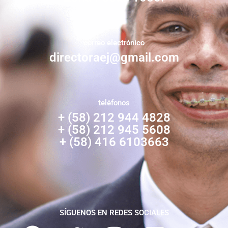
correo electrónico
directoraej@gmail.com
teléfonos
+ (58) 212 944 4828
+ (58) 212 945 5608
+ (58) 416 6103663
SÍGUENOS EN REDES SOCIALES