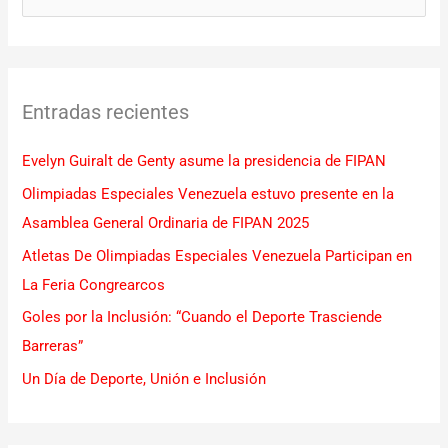
u
s
c
Entradas recientes
a
r
Evelyn Guiralt de Genty asume la presidencia de FIPAN
p
Olimpiadas Especiales Venezuela estuvo presente en la
o
Asamblea General Ordinaria de FIPAN 2025
r
Atletas De Olimpiadas Especiales Venezuela Participan en
:
La Feria Congrearcos
Goles por la Inclusión: “Cuando el Deporte Trasciende
Barreras”
Un Día de Deporte, Unión e Inclusión