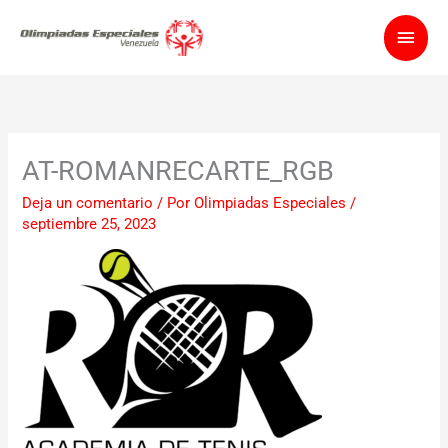
Ir
Men
al
contenido
princ
AT-ROMANRECARTE_RGB
Deja un comentario
/ Por
Olimpiadas Especiales
/
septiembre 25, 2023