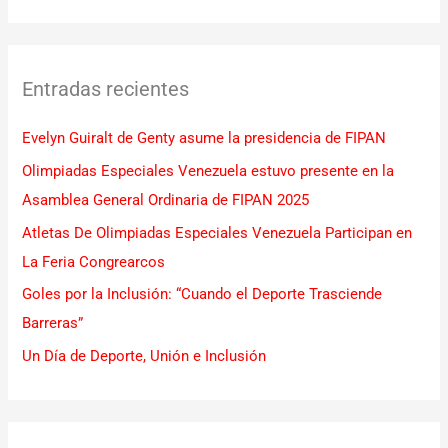
u
s
c
Entradas recientes
a
r
Evelyn Guiralt de Genty asume la presidencia de FIPAN
p
Olimpiadas Especiales Venezuela estuvo presente en la
o
Asamblea General Ordinaria de FIPAN 2025
r
Atletas De Olimpiadas Especiales Venezuela Participan en
:
La Feria Congrearcos
Goles por la Inclusión: “Cuando el Deporte Trasciende
Barreras”
Un Día de Deporte, Unión e Inclusión