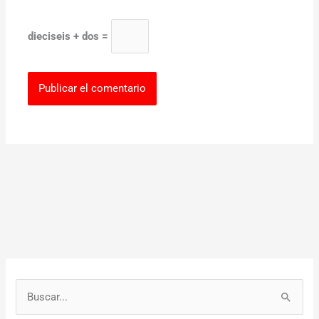
dieciseis + dos =
B