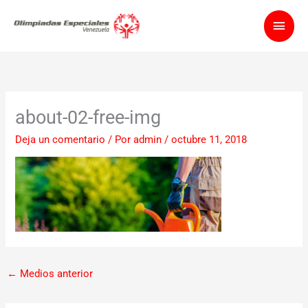
Ir
Men
al
contenido
princ
about-02-free-img
Deja un comentario
/ Por
admin
/
octubre 11, 2018
←
Medios anterior