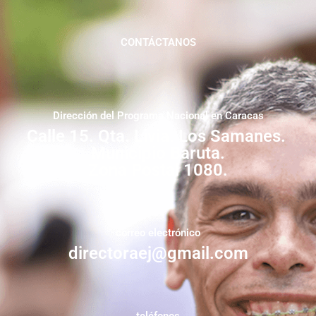
CONTÁCTANOS
Dirección del Programa Nacional en Caracas
Calle 15. Qta. Livia. Los Samanes.
Municipio Baruta.
Zona Postal 1080.
correo electrónico
directoraej@gmail.com
teléfonos