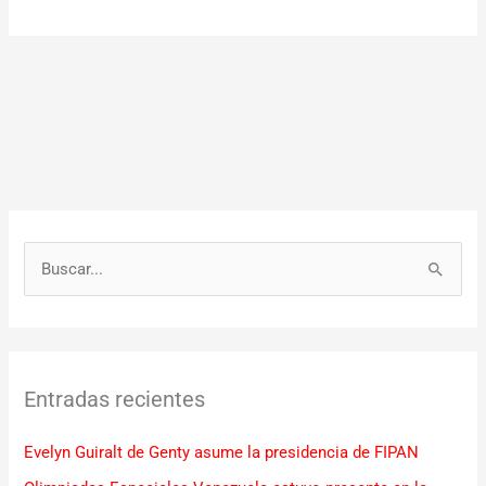
B
u
s
c
Entradas recientes
a
r
Evelyn Guiralt de Genty asume la presidencia de FIPAN
p