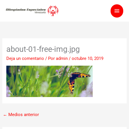
Ir
Men
al
contenido
princ
about-01-free-img.jpg
Deja un comentario
/ Por
admin
/
octubre 10, 2019
←
Medios anterior