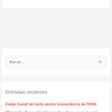
B
u
s
c
Entradas recientes
a
r
Evelyn Guiralt de Genty asume la presidencia de FIPAN
p