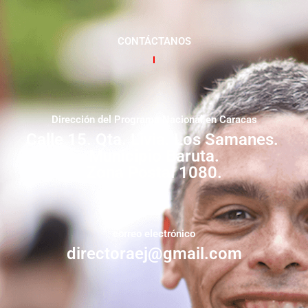
CONTÁCTANOS
Dirección del Programa Nacional en Caracas
Calle 15. Qta. Livia. Los Samanes.
Municipio Baruta.
Zona Postal 1080.
correo electrónico
directoraej@gmail.com