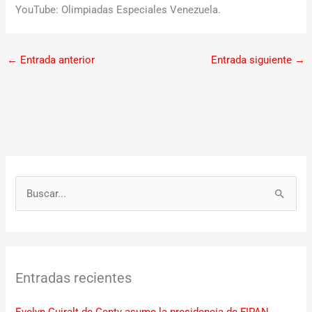
YouTube: Olimpiadas Especiales Venezuela.
←
Entrada anterior
Entrada siguiente
→
B
u
s
c
Entradas recientes
a
r
Evelyn Guiralt de Genty asume la presidencia de FIPAN