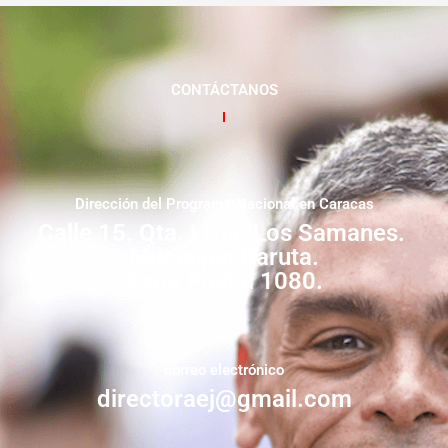
CONTÁCTANOS
Dirección del Programa Nacional en Caracas
Calle 15. Qta. Livia. Los Samanes.
Municipio Baruta.
Zona Postal 1080.
correo electrónico
directoraej@gmail.com