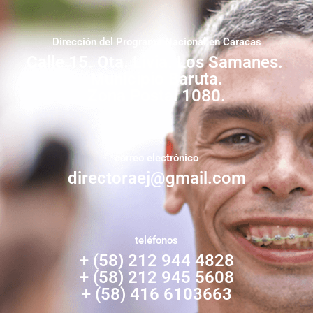
Dirección del Programa Nacional en Caracas
Calle 15. Qta. Livia. Los Samanes.
Municipio Baruta.
Zona Postal 1080.
correo electrónico
directoraej@gmail.com
teléfonos
+ (58) 212 944 4828
+ (58) 212 945 5608
+ (58) 416 6103663