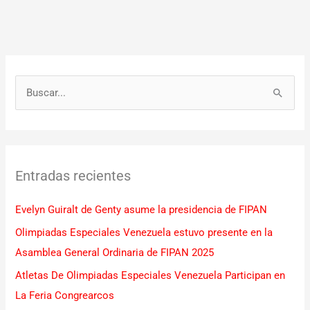
B
u
s
c
Entradas recientes
a
r
Evelyn Guiralt de Genty asume la presidencia de FIPAN
p
Olimpiadas Especiales Venezuela estuvo presente en la
o
Asamblea General Ordinaria de FIPAN 2025
r
Atletas De Olimpiadas Especiales Venezuela Participan en
:
La Feria Congrearcos