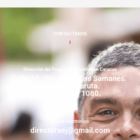
CONTÁCTANOS
Dirección del Programa Nacional en Caracas
Calle 15. Qta. Livia. Los Samanes.
Municipio Baruta.
Zona Postal 1080.
correo electrónico
directoraej@gmail.com