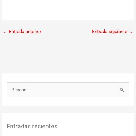
←
Entrada anterior
Entrada siguiente
→
B
u
s
c
Entradas recientes
a
r