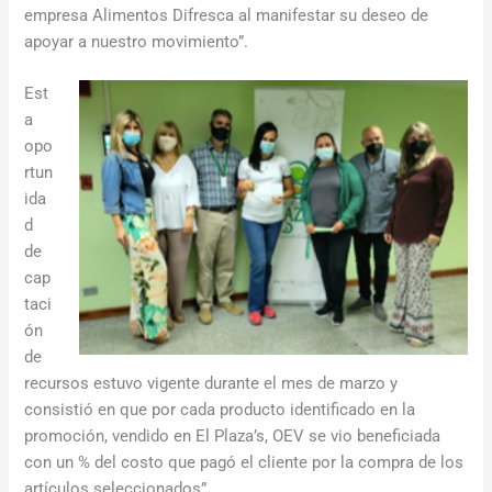
empresa Alimentos Difresca al manifestar su deseo de
apoyar a nuestro movimiento”.
Est
a
opo
rtun
ida
d
de
cap
taci
ón
de
recursos estuvo vigente durante el mes de marzo y
consistió en que por cada producto identificado en la
promoción, vendido en El Plaza’s, OEV se vio beneficiada
con un % del costo que pagó el cliente por la compra de los
artículos seleccionados”.